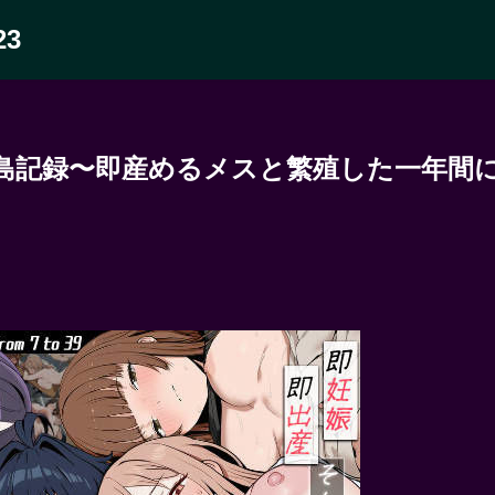
23
島記録〜即産めるメスと繁殖した一年間