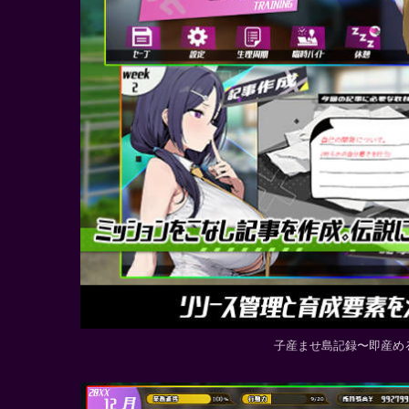
子産ませ島記録〜即産め