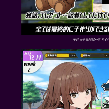
子産ませ島記録〜即産め