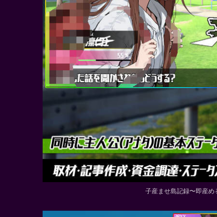
子産ませ島記録〜即産め